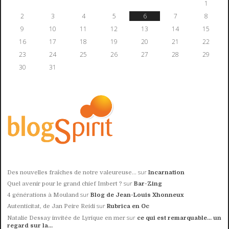
1
2
3
4
5
6
7
8
9
10
11
12
13
14
15
16
17
18
19
20
21
22
23
24
25
26
27
28
29
30
31
sur
Des nouvelles fraîches de notre valeureuse...
Incarnation
sur
Quel avenir pour le grand chief Imbert ?
Bar-Zing
sur
4 générations à Mouland
Blog de Jean-Louis Xhonneux
sur
Autenticitat, de Jan Peire Reidi
Rubrica en Oc
sur
Natalie Dessay invitée de Lyrique en mer
ce qui est remarquable... un
regard sur la...