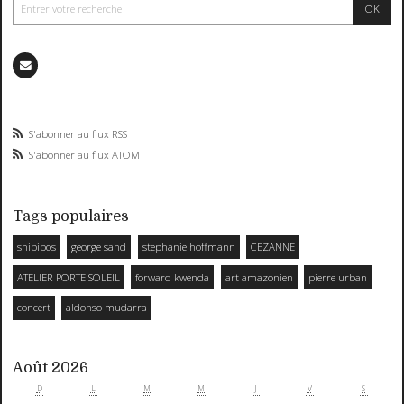
S'abonner au flux RSS
S'abonner au flux ATOM
Tags populaires
shipibos
george sand
stephanie hoffmann
CEZANNE
ATELIER PORTE SOLEIL
forward kwenda
art amazonien
pierre urban
concert
aldonso mudarra
Août 2026
D
L
M
M
J
V
S