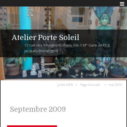
Atelier Porte Soleil
57 rue des Vinaigriers - Paris 10e // M° Gare de l'Est,
Jacques Bonsergent
juillet 2009
Page d'accueil
mai 2010
Septembre 2009